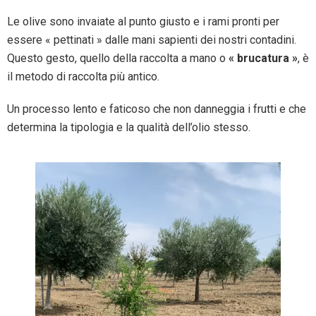
Le olive sono invaiate al punto giusto e i rami pronti per
essere « pettinati » dalle mani sapienti dei nostri contadini.
Questo gesto, quello della raccolta a mano o
« brucatura »
, è
il metodo di raccolta più antico.
Un processo lento e faticoso che non danneggia i frutti e che
determina la tipologia e la qualità dell’olio stesso.
V
i
d
e
o
P
l
a
y