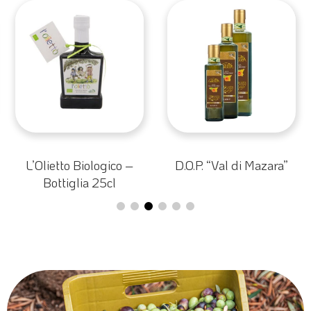
gico –
D.O.P. “Val di Mazara”
Biologico Organ
cl
Bottiglia 75c