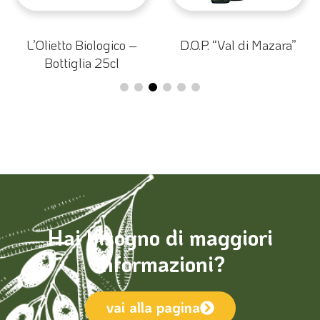
L’Olietto Biologico –
D.O.P. “Val di Mazara”
Bottiglia 25cl
Hai bisogno di maggiori
informazioni?
vai alla pagina