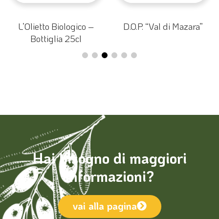
D.O.P. “Val di Mazara”
Latta 3lt
Hai bisogno di maggiori
informazioni?
vai alla pagina