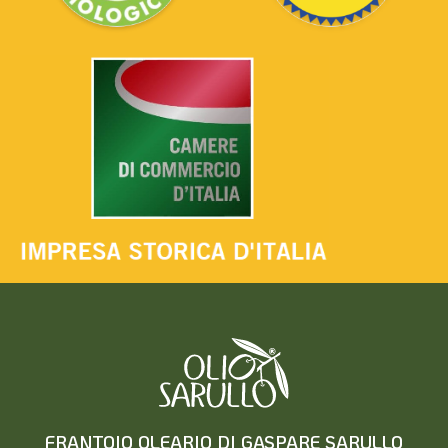
FRANTOIO OLEARIO DI GASPARE SARULLO
Sede Legale e Stabilimento: S.S. 386 km 32+900 – Ribera (AG) –